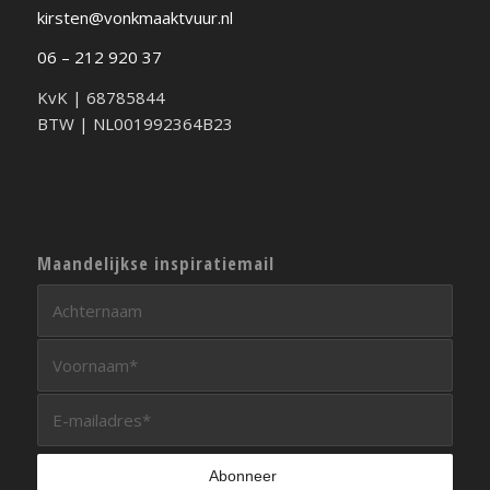
kirsten@vonkmaaktvuur.nl
06 – 212 920 37
KvK | 68785844
BTW | NL001992364B23
Maandelijkse inspiratiemail