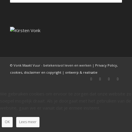
© Vonk Maakt Vuur - betekenisvol leven en werken |
Privacy Policy,
cookies, disclaimer en copyright
|
ontwerp & realisatie
We gebruiken cookies om ervoor te zorgen dat onze website zo
soepel mogelijk draait. Als je doorgaat met het gebruiken van de
website, gaan we er vanuit dat je ermee instemt.
OK
Lees meer