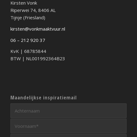
Kirsten Vonk
Riperwei 74, 8406 AL
Tijnje (Friesland)
kirsten@vonkmaaktvuur.nl
06 – 212 920 37
KvK | 68785844
BTW | NL001992364B23
Maandelijkse inspiratiemail