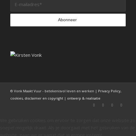
© Vonk Maakt Vuur - betekenisvol leven en werken |
Privacy Policy,
cookies, disclaimer en copyright
|
ontwerp & realisatie
We gebruiken cookies om ervoor te zorgen dat onze website zo
soepel mogelijk draait. Als je doorgaat met het gebruiken van de
website, gaan we er vanuit dat je ermee instemt.