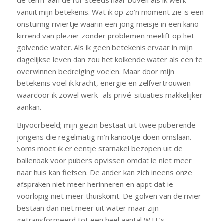
de term ‘aan de rol’ steeds naar boven als ik werk
vanuit mijn betekenis. Wat ik op zo’n moment zie is een
onstuimig riviertje waarin een jong meisje in een kano
kirrend van plezier zonder problemen meelift op het
golvende water. Als ik geen betekenis ervaar in mijn
dagelijkse leven dan zou het kolkende water als een te
overwinnen bedreiging voelen. Maar door mijn
betekenis voel ik kracht, energie en zelfvertrouwen
waardoor ik zowel werk- als privé-situaties makkelijker
aankan.
Bijvoorbeeld; mijn gezin bestaat uit twee puberende
jongens die regelmatig m’n kanootje doen omslaan.
Soms moet ik er eentje starnakel bezopen uit de
ballenbak voor pubers opvissen omdat ie niet meer
naar huis kan fietsen. De ander kan zich ineens onze
afspraken niet meer herinneren en appt dat ie
voorlopig niet meer thuiskomt. De golven van de rivier
bestaan dan niet meer uit water maar zijn
getransformeerd tot een heel aantal WTF’s.