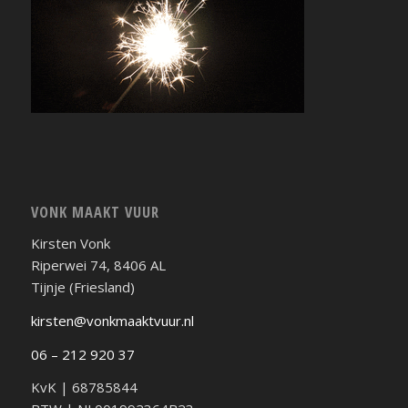
VONK MAAKT VUUR
Kirsten Vonk
Riperwei 74, 8406 AL
Tijnje (Friesland)
kirsten@vonkmaaktvuur.nl
06 – 212 920 37
KvK | 68785844