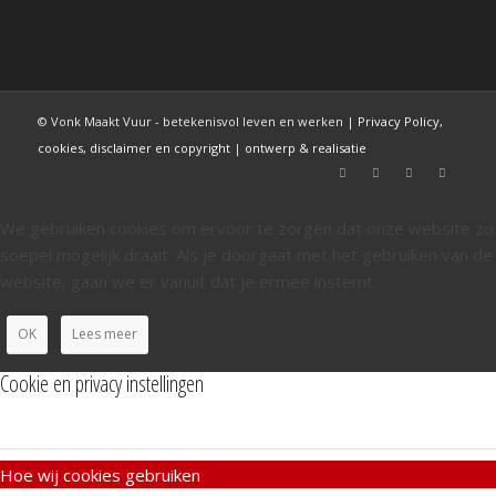
© Vonk Maakt Vuur - betekenisvol leven en werken |
Privacy Policy,
cookies, disclaimer en copyright
|
ontwerp & realisatie
We gebruiken cookies om ervoor te zorgen dat onze website zo
soepel mogelijk draait. Als je doorgaat met het gebruiken van de
website, gaan we er vanuit dat je ermee instemt.
OK
Lees meer
Cookie en privacy instellingen
Hoe wij cookies gebruiken