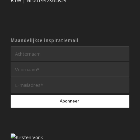
BTW | NL001992364B23
Maandelijkse inspiratiemail