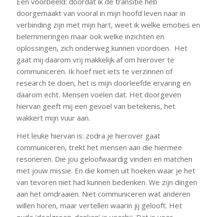
Een voorbeeld: doordat ik de transitie heb
doorgemaakt van vooral in mijn hoofd leven naar in
verbinding zijn met mijn hart, weet ik welke emoties en
belemmeringen maar ook welke inzichten en
oplossingen, zich onderweg kunnen voordoen. Het
gaat mij daarom vrij makkelijk af om hierover te
communiceren. Ik hoef niet iets te verzinnen of
research te doen, het is mijn doorleefde ervaring en
daarom echt. Mensen voelen dat. Het doorgeven
hiervan geeft mij een gevoel van betekenis, het
wakkert mijn vuur aan.
Het leuke hiervan is: zodra je hierover gaat
communiceren, trekt het mensen aan die hiermee
resoneren. Die jou geloofwaardig vinden en matchen
met jouw missie. En die komen uit hoeken waar je het
van tevoren niet had kunnen bedenken. We zijn dingen
aan het omdraaien. Niet communiceren wat anderen
willen horen, maar vertellen waarin jij gelooft. Het
oude ‘doelgroep-denken’ is voorbij. Dat is voor