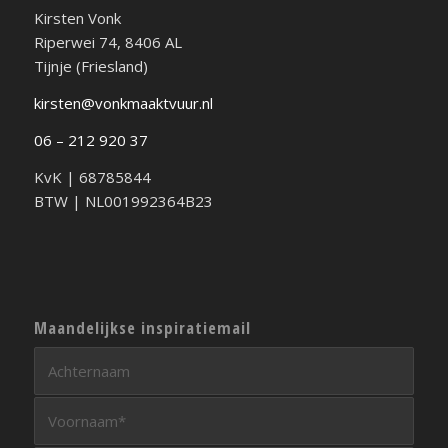
Kirsten Vonk
Riperwei 74, 8406 AL
Tijnje (Friesland)
kirsten@vonkmaaktvuur.nl
06 – 212 920 37
KvK | 68785844
BTW | NL001992364B23
Maandelijkse inspiratiemail