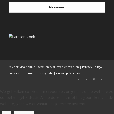
© Vonk Maakt Vuur - betekenisvol leven en werken |
Privacy Policy,
cookies, disclaimer en copyright
|
ontwerp & realisatie
We gebruiken cookies om ervoor te zorgen dat onze website zo
soepel mogelijk draait. Als je doorgaat met het gebruiken van de
website, gaan we er vanuit dat je ermee instemt.