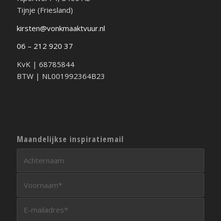
Tijnje (Friesland)
kirsten@vonkmaaktvuur.nl
06 – 212 920 37
KvK | 68785844
BTW | NL001992364B23
Maandelijkse inspiratiemail